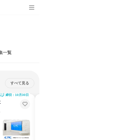
集一覧
すべて見る
締切：10月30日
締切：10月30日
よ
CTCで働くイメージを具体化しよ
う!職種理解型ワークショップ
Tで支える
自動車・インフラ・自治体など中国地方をITで支える
説明会・イベント
仕事体験
オンライン
2026年8月・11月・12月
2日～4日