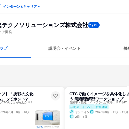
インターン
キャリア
＆
忠テクノソリューションズ株式会社
フォロー
ェア開発
ップ
説明会・イベント
募
ンツ】「挑戦の文化
CTCで働くイメージを具体化し
る」ってホント?
う!職種理解型ワークショップ
rとCTCのことが丸わかり！
自動車・鉄道・インフラなど東海エリアをI
説明会・イベント
仕事体験
2026年8月・9月・10月
オンライン
2026年8月・11月・12月
2日～4日