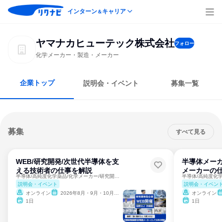
インターン
キャリア
＆
ヤマナカヒューテック株式会社
フォロー
化学メーカー・製造・メーカー
企業トップ
説明会・イベント
募集一覧
募集
すべて見る
WEB/研究開発/次世代半導体を支
半導体メーカ
える技術者の仕事を解説
メーカーの
半導体/高純度化学薬品/化学メーカー/研究開発/京都/転勤無
説明会・イベント
説明会・イベン
オンライン
2026年8月・9月・10月・11月
オンライン
1日
1日