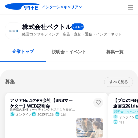
インターン
キャリア
＆
株式会社ベクトル
フォロー
経営コンサルティング・広告・宣伝・通信・インターネット
企業トップ
説明会・イベント
募集一覧
募集
すべて見る
アジアNo.1のPR会社【SNSマー
【プロのFB
ケター】WEB説明会
企画立案1d
最先端のSNSマーケティングを活用した提案ができる！
説明会・イベン
オンライン
2025年12月
1日
オンライン
1日