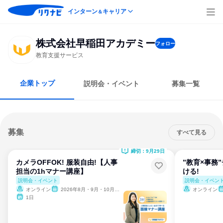
インターン
キャリア
＆
株式会社早稲田アカデミー
フォロー
教育支援サービス
企業トップ
説明会・イベント
募集一覧
募集
すべて見る
締切：9月29日
カメラOFFOK! 服装自由!【人事
”教育×事務
担当の1hマナー講座】
ける!
説明会・イベント
説明会・イベン
オンライン
2026年8月・9月・10月・11月
オンライン
1日