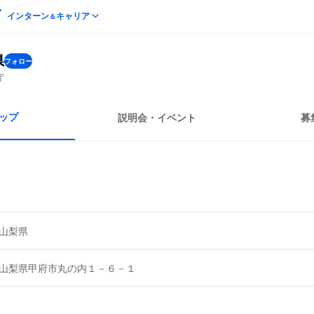
インターン
キャリア
＆
県
フォロー
庁
ップ
説明会・イベント
募
山梨県
山梨県甲府市丸の内１－６－１