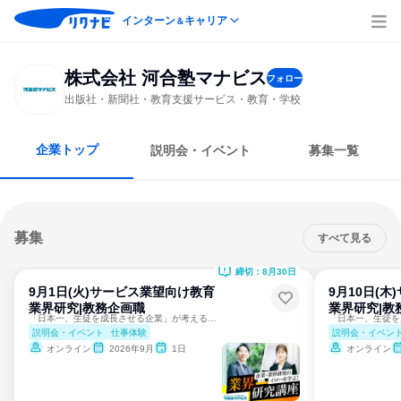
インターン
キャリア
＆
株式会社 河合塾マナビス
フォロー
出版社・新聞社・教育支援サービス・教育・学校
企業トップ
説明会・イベント
募集一覧
募集
すべて見る
締切：8月30日
9月1日(火)サービス業望向け教育
9月10日(
業界研究|教務企画職
業界研究|教
「日本一、生徒を成長させる企業」が考える教育業の魅力とは？
説明会・イベント
仕事体験
説明会・イベン
オンライン
2026年9月
1日
オンライン