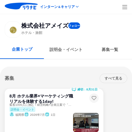
インターン
キャリア
＆
株式会社アメイズ
フォロー
ホテル・旅館
企業トップ
説明会・イベント
募集一覧
募集
すべて見る
締切：8月31日
8月 ホテル業界×マーケティング職
リアルを体験する1day!
集客1000人に挑む！経営戦略×企画立案で「稼ぐ力」を体感
説明会・イベント
福岡県
2026年7月
1日