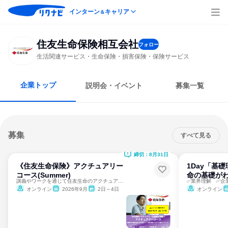
インターン
キャリア
＆
住友生命保険相互会社
フォロー
生活関連サービス・生命保険・損害保険・保険サービス
企業トップ
説明会・イベント
募集一覧
募集
すべて見る
締切：8月31日
《住友生命保険》アクチュアリー
1Day「基
コース(Summer)
命の基礎がわ
講義やワークを通じて住友生命のアクチュアリー関連業務を体験！
✅業界理解 ✅企
オンライン
2026年9月
2日～4日
オンライン