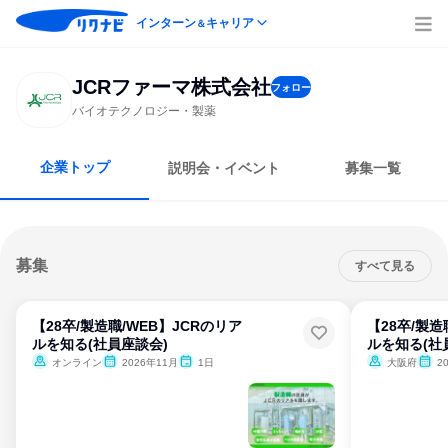
インターン
キャリア
＆
JCRファーマ株式会社
フォロー
バイオテクノロジー・製薬
企業トップ
説明会・イベント
募集一覧
募集
すべて見る
【28卒/製造職/WEB】JCRのリア
【28卒/製造
ルを知る(社員座談会)
ルを知る(社
オンライン
2026年11月
1日
大阪府
2