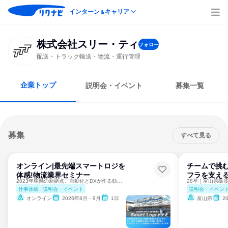
インターン
キャリア
＆
株式会社スリー・ティ
フォロー
配送・トラック輸送・物流・運行管理
企業トップ
説明会・イベント
募集一覧
募集
すべて見る
オンライン|最先端スマートロジを
チームで挑む
体感!物流業界セミナー
フラを支える
2023年稼働の新拠点。自動化とDXが作る効率的な現場。
仕事体験
説明会・イベント
説明会・イベン
オンライン
2026年8月・9月
1日
富山県
2