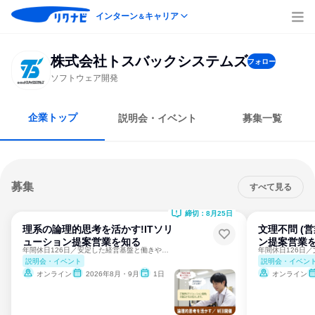
インターン
キャリア
＆
株式会社トスバックシステムズ
フォロー
ソフトウェア開発
企業トップ
説明会・イベント
募集一覧
募集
すべて見る
締切：8月25日
理系の論理的思考を活かす!ITソリ
文理不問 (
ューション提案営業を知る
ン提案営業
年間休日126日／安定した経営基盤と働きやすい環境
説明会・イベント
説明会・イベン
オンライン
2026年8月・9月
1日
オンライン