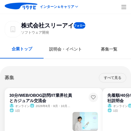
インターン
キャリア
＆
株式会社スリーアイ
フォロー
ソフトウェア開発
企業トップ
説明会・イベント
募集一覧
募集
すべて見る
30分/WEB/OBOG訪問/IT業界社員
先着順/40分
とカジュアル交流会
社説明会
オンライン
2026年8月・9月・10月・11月・12月
オンライン
1日
1日