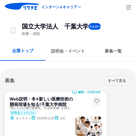
インターン
キャリア
＆
国立大学法人 千葉大学
フォロー
医療・病院
企業トップ
説明会・イベント
募集一覧
募集
すべて見る
締切：10月29日
Web説明・冬⭐新しい医療技術の
開発現場を知る!千葉大学病院
“私たちの仕事の重要性、社会的意義“ が視えてきます!!
説明会・イベント
オンライン
2026年11月
1日