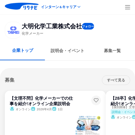
インターン
キャリア
＆
大明化学工業株式会社
フォロー
化学メーカー
企業トップ
説明会・イベント
募集一覧
募集
すべて見る
【文理不問】化学メーカーでの仕
【28卒】化
事を紹介!オンライン企業説明会
紹介!オンラ
【個別開催】文理
オンライン
2026年4月
1日
説明会・イベン
オンライン