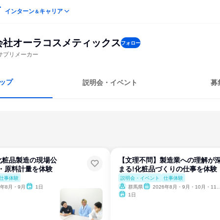
インターン
キャリア
＆
会社オーラコスメティックス
フォロー
サプリメーカー
ップ
説明会・イベント
募
化粧品製造の現場公
【文理不問】製造業への理解が
・原料計量を体験
まる!化粧品づくりの仕事を体験
仕事体験
説明会・イベント
仕事体験
6年8月・9月
1日
群馬県
2026年8月・9月・10月・11月・12月
1日