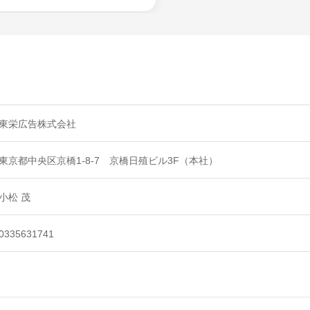
東栄広告株式会社
東京都中央区京橋1-8-7 京橋日殖ビル3F（本社）
小松 茂
0335631741