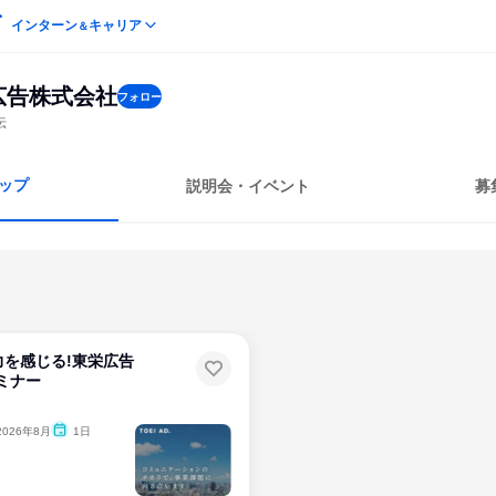
インターン
キャリア
＆
広告株式会社
フォロー
伝
ップ
説明会・イベント
募
力を感じる!東栄広告
セミナー
2026年8月
1日