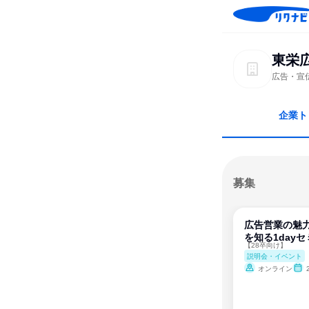
東栄
広告・宣
企業ト
募集
広告営業の魅
を知る1day
【28卒向け】
説明会・イベント
オンライン