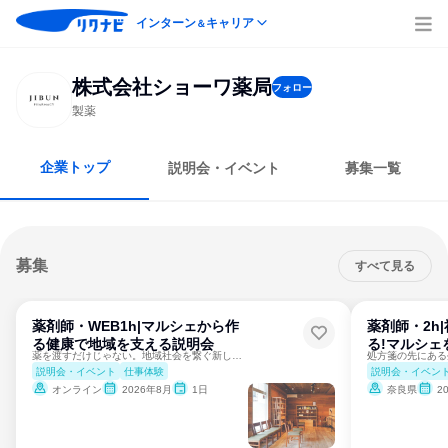
インターン
キャリア
＆
株式会社ショーワ薬局
フォロー
製薬
企業トップ
説明会・イベント
募集一覧
募集
すべて見る
薬剤師・WEB1h|マルシェから作
薬剤師・2h
る健康で地域を支える説明会
る!マルシェ
薬を渡すだけじゃない。地域社会を繋ぐ新しい薬剤師の形。
説明会・イベント
仕事体験
説明会・イベン
オンライン
2026年8月
1日
奈良県
2