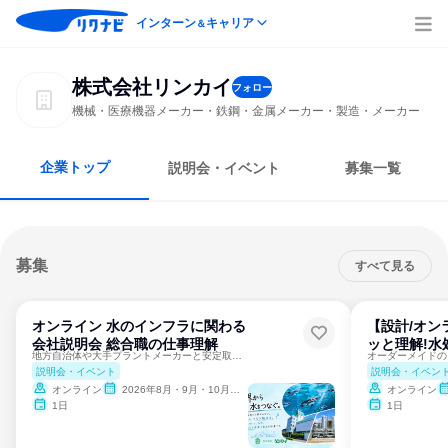
インターン
キャリア
＆
株式会社リンカイ
フォロー
機械・医療機器メーカー・鉄鋼・金属メーカー・製造・メーカー
企業トップ
説明会・イベント
募集一覧
募集
すべて見る
オンライン 水のインフラに関わる
【設計/オン
会社説明会 総合職の仕事理解
ッと理解!水
地方自治体や大手プラントメーカーと安定取引◆水を通じ社会貢献
説明会・イベント
説明会・イベン
オンライン
2026年8月・9月・10月・11月・12月、2027年1月・2月
オンライン
1日
1日