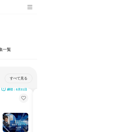
集一覧
すべて見る
締切：8月31日
締切：8月31日
【28卒向け】教育業界まるわか
り!仕事体験/業界研究コース
✅さなるグループ✅WEB3時間✅神奈川配属確約
説明会・イベント
仕事体験
オンライン
2026年8月・9月
1日