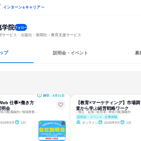
インターン
キャリア
＆
萬学院
フォロー
材サービス・出版社・新聞社・教育支援サービス
ップ
説明会・イベント
募
締切：8月31日
Web 仕事×働き方
【教育×マーケティング】市場調
説明会
査から学ぶ経営戦略ワーク
✅さなるグループ✅神奈川配属確約✅地域密着の学習塾
✅独立・起業✅経営者✅神奈川配属確約
説明会・イベント
仕事体験
2026年8月
1日
オンライン
2026年9月
1日