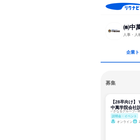
㈱中
人事・人
企業ト
募集
【28卒向け】 
中萬学院会社
説明会・イベント
オンライン