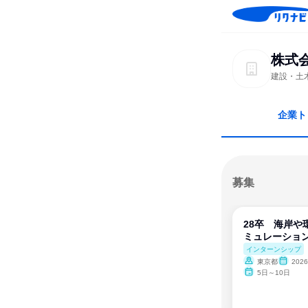
株式
建設・土
企業ト
募集
28卒 海岸や
ミュレーショ
インターンシップ
東京都
202
5日～10日