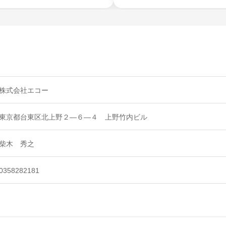
株式会社エコー
東京都台東区北上野２―６―４ 上野竹内ビル
柴木 秀之
0358282181