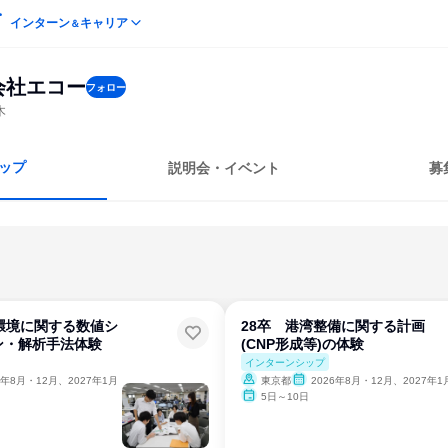
インターン
キャリア
＆
会社エコー
フォロー
木
ップ
説明会・イベント
募
環境に関する数値シ
28卒 港湾整備に関する計画
ン・解析手法体験
(CNP形成等)の体験
インターンシップ
6年8月・12月、2027年1月
東京都
2026年8月・12月、2027年1
5日～10日