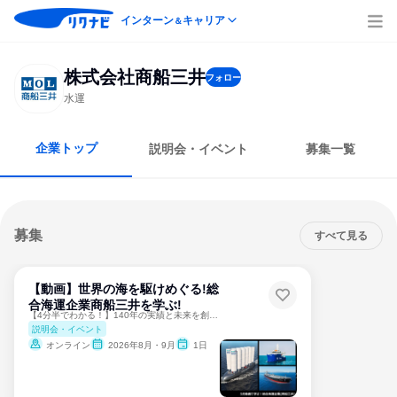
インターン
キャリア
＆
株式会社商船三井
フォロー
水運
企業トップ
説明会・イベント
募集一覧
募集
すべて見る
【動画】世界の海を駆けめぐる!総
合海運企業商船三井を学ぶ!
【4分半でわかる！】140年の実績と未来を創る挑戦戦略を公開
説明会・イベント
オンライン
2026年8月・9月
1日