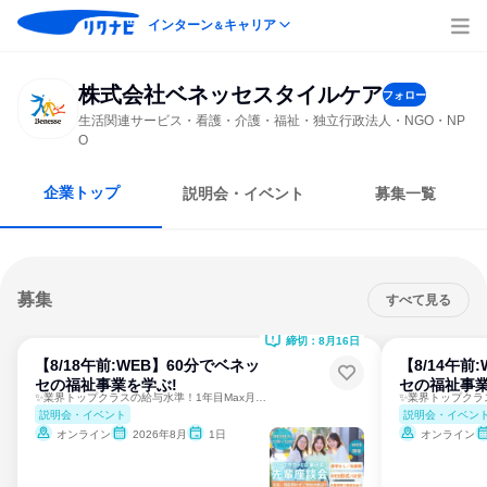
インターン
キャリア
＆
株式会社ベネッセスタイルケア
フォロー
生活関連サービス・看護・介護・福祉・独立行政法人・NGO・NP
O
企業トップ
説明会・イベント
募集一覧
募集
すべて見る
締切：8月16日
【8/18午前:WEB】60分でベネッ
【8/14午前
セの福祉事業を学ぶ!
セの福祉事業
✨業界トップクラスの給与水準！1年目Max月収38万円！✨
説明会・イベント
説明会・イベン
オンライン
2026年8月
1日
オンライン