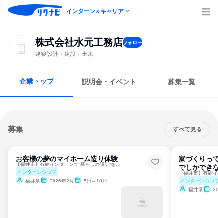
インターン
キャリア
＆
株式会社水元工務店
フォロー
建築設計・建設・土木
企業トップ
説明会・イベント
募集一覧
募集
すべて見る
お客様の夢のマイホーム造り体験
家づくりって
【福井市】有給インターンで“暮らしの設計”を体験しよう
でしかでき
インターンシップ
インターンシッ
福井県
2026年2月
5日～10日
福井県
2