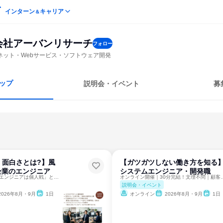
インターン
キャリア
＆
会社アーバンリサーチ
フォロー
ネット・Webサービス・ソフトウェア開発
ップ
説明会・イベント
募
く面白さとは?】風
【ガツガツしない働き方を知る
企業のエンジニア
システムエンジニア・開発職
オンライン30分＊「エンジニアは個人戦」という誤解が解ける
オンライン開催｜30分完結！文
説明会・イベント
2026年8月・9月
1日
オンライン
2026年8月・9月
1日