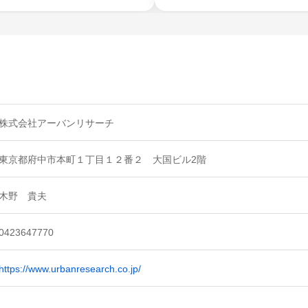
株式会社アーバンリサーチ
東京都府中市本町１丁目１２番２ 大国ビル2階
木野 貴夫
0423647770
https://www.urbanresearch.co.jp/