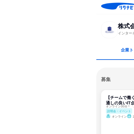
株式
インター
企業ト
募集
【チームで働
通しの良いIT
説明会・イベント
オンライン