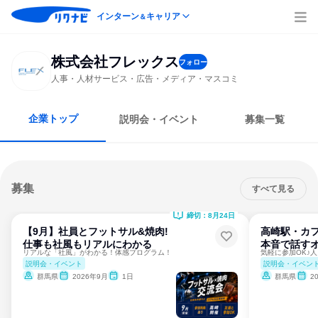
インターン
キャリア
＆
株式会社フレックス
フォロー
人事・人材サービス・広告・メディア・マスコミ
企業トップ
説明会・イベント
募集一覧
募集
すべて見る
締切：8月24日
【9月】社員とフットサル&焼肉!
高崎駅・カフ
仕事も社風もリアルにわかる
本音で話す
リアルな「社風」がわかる！体感プログラム！
説明会・イベント
説明会・イベン
群馬県
2026年9月
1日
群馬県
2