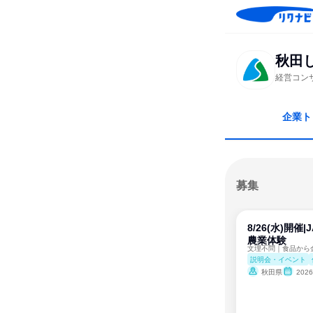
秋田
経営コン
企業ト
募集
8/26(水)開催
農業体験
説明会・イベント
秋田県
202