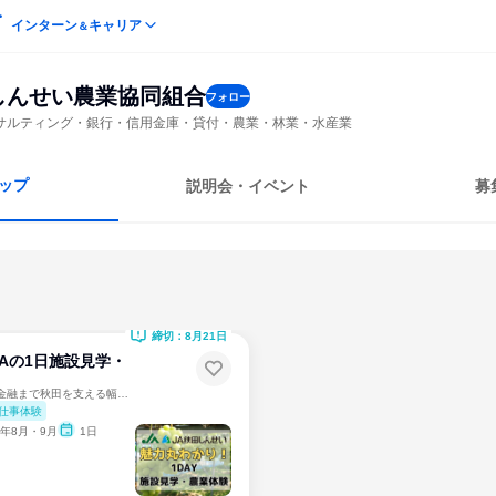
インターン
キャリア
＆
しんせい農業協同組合
フォロー
サルティング・銀行・信用金庫・貸付・農業・林業・水産業
ップ
説明会・イベント
募
締切：8月21日
|JAの1日施設見学・
文理不問｜食品から金融まで秋田を支える幅広い事業
仕事体験
6年8月・9月
1日