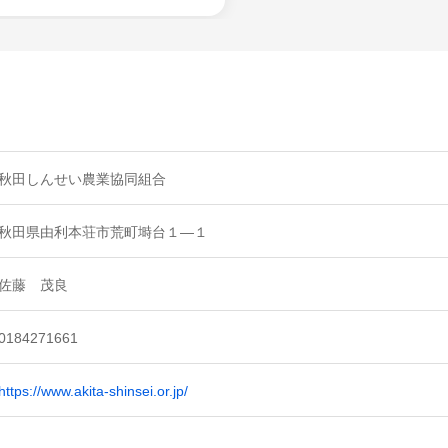
秋田しんせい農業協同組合
秋田県由利本荘市荒町塒台１―１
佐藤 茂良
0184271661
https://www.akita-shinsei.or.jp/