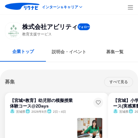
インターン
キャリア
＆
株式会社アビリティ
フォロー
教育支援サービス
企業トップ
説明会・イベント
募集一覧
募集
すべて見る
【宮城×教育】幼児部の模擬授業
【宮城】小
体験コース@2Days
ース(実感算数
宮城県
2026年8月
2日～4日
宮城県
2