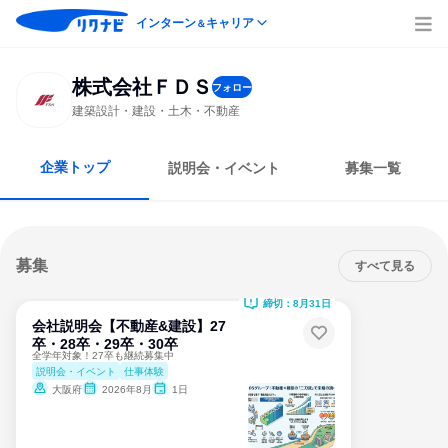
インターン
キャリア
＆
株式会社ＦＤＳ
フォロー
建築設計・建設・土木・不動産
企業トップ
説明会・イベント
募集一覧
募集
すべて見る
締切：8月31日
会社説明会【不動産&建設】27
卒・28卒・29卒・30卒
全学年対象！27卒も継続募集中
説明会・イベント
仕事体験
大阪府
2026年8月
1日