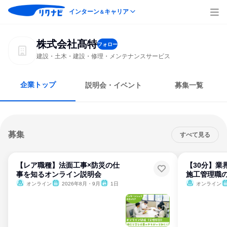
インターン
キャリア
＆
株式会社髙特
フォロー
建設・土木・建設・修理・メンテナンスサービス
企業トップ
説明会・イベント
募集一覧
募集
すべて見る
【レア職種】法面工事×防災の仕
【30分】業
事を知るオンライン説明会
施工管理職
オンライン
2026年8月・9月
1日
オンライン