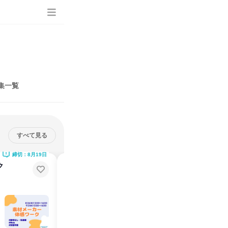
集一覧
すべて見る
締切：8月19日
締切：8月19日
ク
【技術系・対面】顧客課題解決!素
材開発プロジェクト体験
説明会・イベント
仕事体験
大阪府
2026年8月・9月
1日