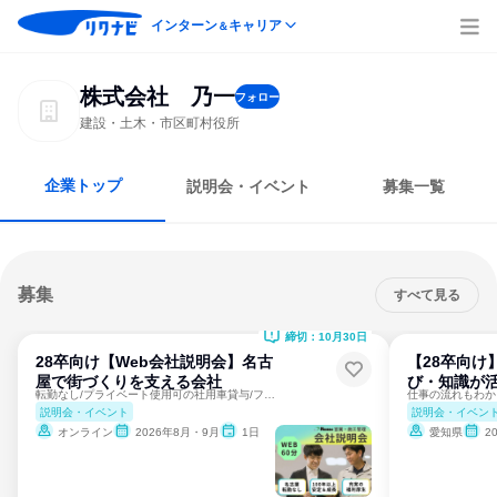
インターン
キャリア
＆
株式会社 乃一
フォロー
建設・土木・市区町村役所
企業トップ
説明会・イベント
募集一覧
募集
すべて見る
締切：10月30日
28卒向け【Web会社説明会】名古
【28卒向け
屋で街づくりを支える会社
び・知識が
転勤なし/プライベート使用可の社用車貸与/フレックスタイム制
説明会・イベント
説明会・イベン
オンライン
2026年8月・9月
1日
愛知県
2