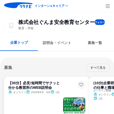
インターン
キャリア
＆
株式会社ぐんま安全教育センター
フォロー
教育・学校
企業トップ
説明会・イベント
募集一覧
募集
すべて見る
【30分】必見!短時間でサクッと
(10分|企
分かる教習所のWEB説明会
の仕事と職
オンライン
2026年8月・9月
1日
オンライン
1日