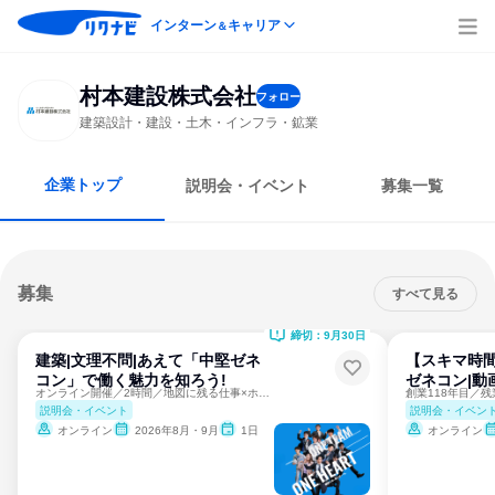
インターン
キャリア
＆
村本建設株式会社
フォロー
建築設計・建設・土木・インフラ・鉱業
企業トップ
説明会・イベント
募集一覧
募集
すべて見る
締切：9月30日
建築|文理不問|あえて「中堅ゼネ
【スキマ時
コン」で働く魅力を知ろう!
ゼネコン|動
オンライン開催／2時間／地図に残る仕事×ホワイトな働き方
説明会・イベント
説明会・イベン
オンライン
2026年8月・9月
1日
オンライン