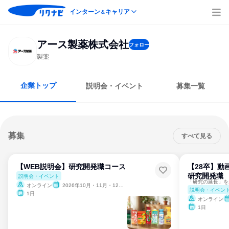
インターン
キャリア
＆
アース製薬株式会社
フォロー
製薬
企業トップ
説明会・イベント
募集一覧
募集
すべて見る
【WEB説明会】研究開発職コース
【28卒】動
研究開発職
説明会・イベント
オンライン
2026年10月・11月・12月、2027年1月・2月
説明会・イベン
1日
オンライン
1日