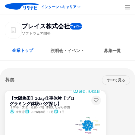
インターン
キャリア
＆
プレイス株式会社
フォロー
ソフトウェア開発
企業トップ
説明会・イベント
募集一覧
募集
すべて見る
締切：8月21日
【大阪梅田】1day仕事体験【プロ
グラミング体験/バグ探し】
【学部・文理・経験不問】体験しながら雰囲気を感じ取れる！
大阪府
2026年8月・9月
1日