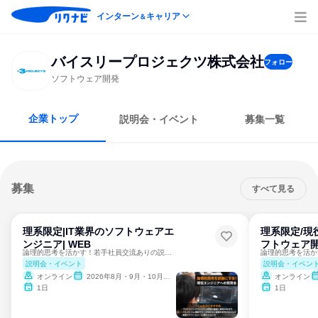
インターン
キャリア
＆
バイスリープロジェクツ株式会社
フォロー
ソフトウェア開発
企業トップ
説明会・イベント
募集一覧
募集
すべて見る
理系限定|IT業界のソフトウェアエ
理系限定/現
ンジニア| WEB
フトウェア
論理的思考を活かす！若手社員交流ありの説明会｜宮城
説明会・イベント
説明会・イベン
オンライン
2026年8月・9月・10月・11月・12月
オンライン
1日
1日