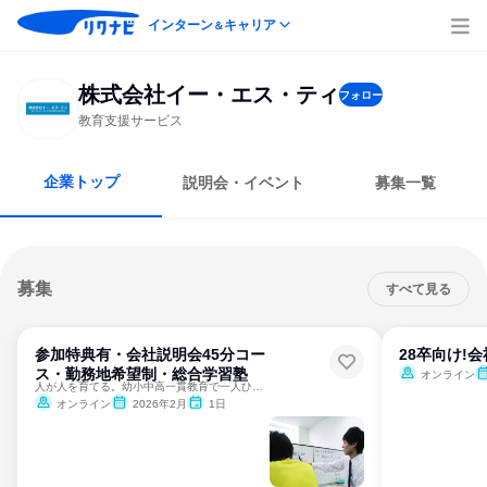
インターン
キャリア
＆
株式会社イー・エス・ティ
フォロー
教育支援サービス
企業トップ
説明会・イベント
募集一覧
募集
すべて見る
参加特典有・会社説明会45分コー
28卒向け!
ス・勤務地希望制・総合学習塾
オンライン
人が人を育てる。幼小中高一貫教育で一人ひとりの夢を実現する。
オンライン
2026年2月
1日