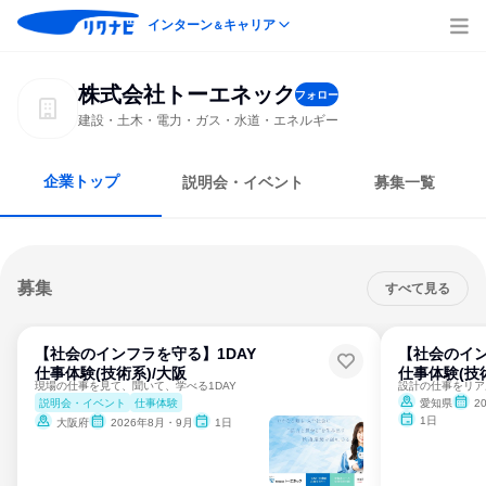
インターン
キャリア
＆
株式会社トーエネック
フォロー
建設・土木・電力・ガス・水道・エネルギー
企業トップ
説明会・イベント
募集一覧
募集
すべて見る
【社会のインフラを守る】1DAY
【社会のイン
仕事体験(技術系)/大阪
仕事体験(技
現場の仕事を見て、聞いて、学べる1DAY
説明会・イベント
仕事体験
愛知県
2
1日
大阪府
2026年8月・9月
1日