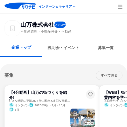
インターン
キャリア
＆
山万株式会社
フォロー
不動産管理・不動産仲介・不動産
企業トップ
説明会・イベント
募集一覧
募集
すべて見る
【4分動画】山万の街づくりを紹
【WEB】街
介!
業内容を学
好きな時間に視聴OK！街に関わる多彩な事業を覗いてみませんか
オンライン
2026年8月・9月・10月
オンライン
1日