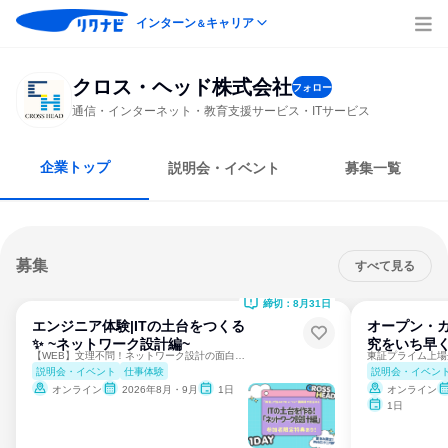
インターン
キャリア
＆
クロス・ヘッド株式会社
フォロー
通信・インターネット・教育支援サービス・ITサービス
企業トップ
説明会・イベント
募集一覧
募集
すべて見る
締切：8月31日
エンジニア体験|ITの土台をつくる
オープン・カ
✨ ~ネットワーク設計編~
究をいち早く
【WEB】文理不問！ネットワーク設計の面白さを自宅で体験！
説明会・イベント
仕事体験
説明会・イベン
オンライン
2026年8月・9月
1日
オンライン
1日