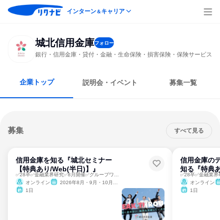
インターン
キャリア
＆
城北信用金庫
フォロー
銀行・信用金庫・貸付・金融・生命保険・損害保険・保険サービス
企業トップ
説明会・イベント
募集一覧
募集
すべて見る
信用金庫を知る『城北セミナー
信用金庫のテ
【特典あり/Web(半日)】』
知る『特典あ
✅28卒✅金融業界研究✅8月開催✅グループワーク
オンライン
2026年8月・9月・10月・11月・12月、2027年1月・2月
オンライン
1日
1日