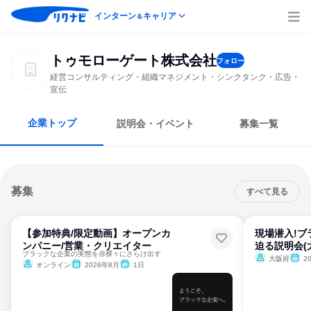
インターン
キャリア
＆
トゥモローゲート株式会社
フォロー
経営コンサルティング・組織マネジメント・シンクタンク・広告・
宣伝
企業トップ
説明会・イベント
募集一覧
募集
すべて見る
【参加特典/限定動画】オープンカ
現場潜入!ブ
ンパニー/営業・クリエイター
迫る説明会(
ブラックな企業の実態を赤裸々にさらけ出す
大阪府
2
オンライン
2026年8月
1日