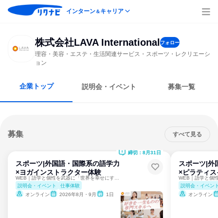
インターン
キャリア
＆
株式会社LAVA International
フォロー
理容・美容・エステ・生活関連サービス・スポーツ・レクリエーシ
ョン
企業トップ
説明会・イベント
募集一覧
募集
すべて見る
締切：8月31日
スポーツ|外国語・国際系の語学力
スポーツ|外
×ヨガインストラクター体験
×ピラティ
WEB｜語学と個性を武器に「世界を幸せにするヨガ」を
説明会・イベント
仕事体験
説明会・イベン
オンライン
2026年8月・9月
1日
オンライン