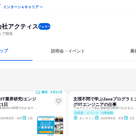
インターン
キャリア
＆
会社アクティス
フォロー
ェア開発
ップ
説明会・イベント
募
締切：8月31日
IT業界研究/エンジ
文理不問で学ぶJavaプログラミ
1日
グ/ITエンジニアの仕事
カメラ不要・耳だけ参加OK/1時間でわかるITの仕事
プログラミング初心者歓迎/2時間でわかるエンジ
説明会・イベント
仕事体験
2026年8月・9月
1日
オンライン
2026年8月・9月
1日