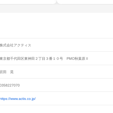
株式会社アクティス
東京都千代田区東神田２丁目３番１０号 PMO秋葉原Ⅱ
宮田 晃
0358227070
https://www.actis.co.jp/