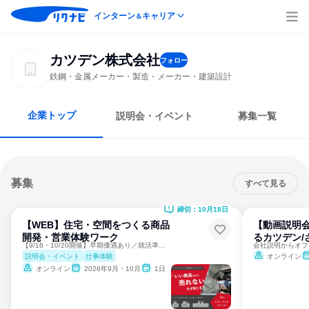
インターン
キャリア
＆
カツデン株式会社
フォロー
鉄鋼・金属メーカー・製造・メーカー・建築設計
企業トップ
説明会・イベント
募集一覧
募集
すべて見る
締切：10月18日
【WEB】住宅・空間をつくる商品
【動画説明
開発・営業体験ワーク
るカツデン/
【9/16・10/20開催】早期優遇あり／就活準備・業界研究
説明会・イベント
仕事体験
オンライン
オンライン
2026年9月・10月
1日