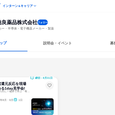
インターン
キャリア
＆
純良薬品株式会社
フォロー
カー・半導体・電子機器メーカー・製薬
ップ
説明会・イベント
募
締切：8月31日
素還元反応を現場
る1day見学会!
交通費あり！化学系の方に！福井で学ぶ「有機合成」の最前線。
6年8月・9月
1日