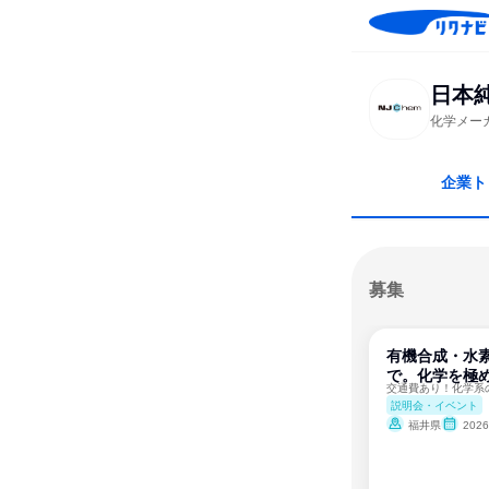
日本
化学メー
企業ト
募集
有機合成・水
で。化学を極め
説明会・イベント
福井県
202