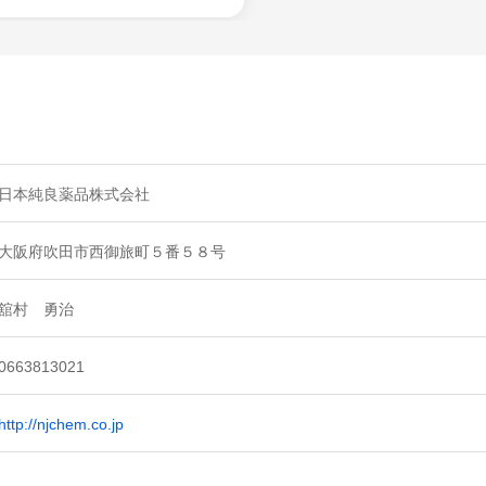
日本純良薬品株式会社
大阪府吹田市西御旅町５番５８号
舘村 勇治
0663813021
http://njchem.co.jp