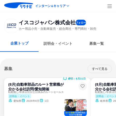
インターン
キャリア
＆
イスコジャパン株式会社
フォロー
カー用品小売・自動車販売・総合商社・専門商社・卸売
企業トップ
説明会・イベント
募集一覧
募集
すべて見る
締切：8月31日
(8月)自動車部品のルート営業職が
(8月)自動
分かる会社訪問/愛知開催
分かる会社訪
転勤無し/年休122日/土日休みのルートセールス
転勤無し/年休12
説明会・イベント
説明会・イベン
愛知県
2026年8月
1日
岐阜県
2