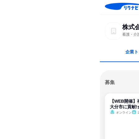
株式会社
看護・介
企業ト
募集
【WEB開催】
大分市に貢献!
オンライン