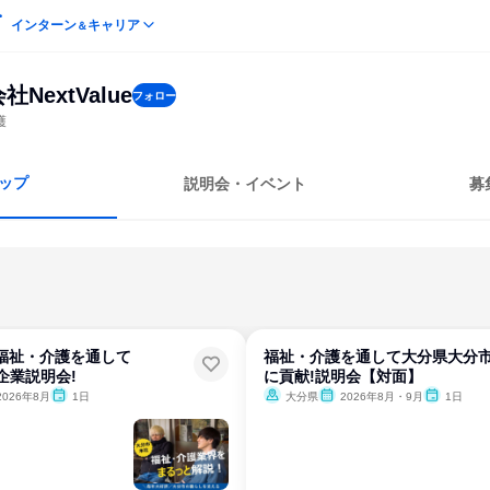
インターン
キャリア
＆
NextValue
フォロー
護
ップ
説明会・イベント
募
福祉・介護を通して
福祉・介護を通して大分県大分
企業説明会!
に貢献!説明会【対面】
2026年8月
1日
大分県
2026年8月・9月
1日