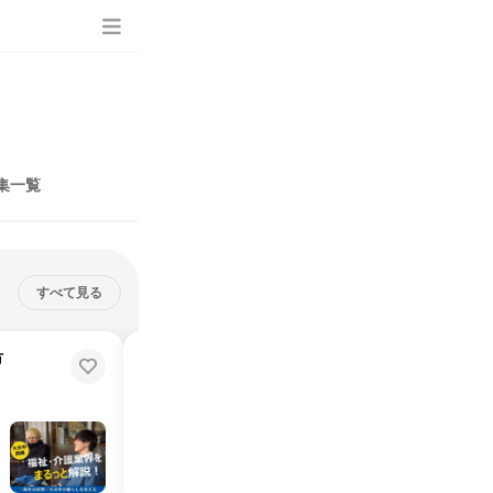
集一覧
すべて見る
市
【WEB開催】福祉・介護を通して
大分市に貢献!企業説明会!
オンライン
2025年9月
1日