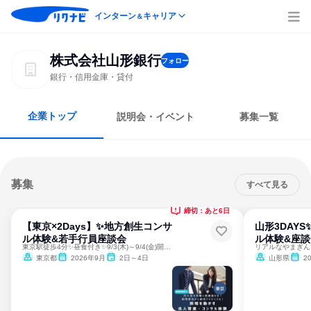
インターン
キャリア
＆
株式会社山形銀行
フォロー
銀行・信用金庫・貸付
企業トップ
説明会・イベント
募集一覧
募集
すべて見る
締切：あと6日
【東京×2Days】✨地方創生コンサ
山形3DAY
ル体験&若手行員座談会
ル体験&座
東京駅徒歩4分✨昼食付き✨9/3(木)～9/4(金)開催！
東京都
2026年9月
2日～4日
山形県
2