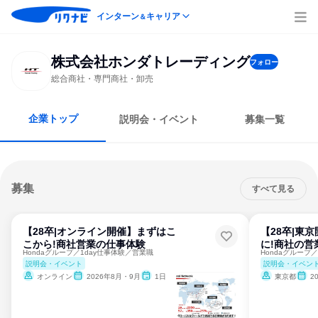
インターン
キャリア
＆
株式会社ホンダトレーディング
フォロー
総合商社・専門商社・卸売
企業トップ
説明会・イベント
募集一覧
募集
すべて見る
【28卒|オンライン開催】まずはこ
【28卒|東
こから!商社営業の仕事体験
に!商社の営
Hondaグループ／1day仕事体験／営業職
Hondaグループ
説明会・イベント
説明会・イベン
オンライン
2026年8月・9月
1日
東京都
2